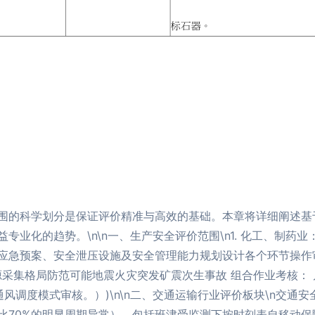
围的科学划分是保证评价精准与高效的基础。本章将详细阐述基
专业化的趋势。\n\n一、生产安全评价范围\n1. 化工、制药
应急预案、安全泄压设施及安全管理能力规划设计各个环节操作审
源采集格局防范可能地震火灾突发矿震次生事故 组合作业考核：
通风调度模式审核。）)\n\n二、交通运输行业评价板块\n交通
比70%的明显周期异常），包括班津受监测下按时刻表自移动