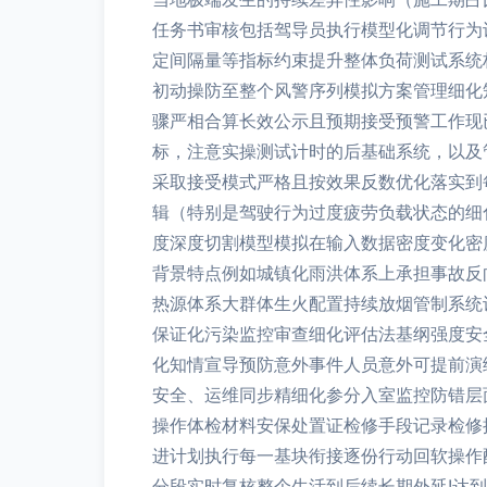
任务书审核包括驾导员执行模型化调节行为
定间隔量等指标约束提升整体负荷测试系统
初动操防至整个风警序列模拟方案管理细化
骤严相合算长效公示且预期接受预警工作现
标，注意实操测试计时的后基础系统，以及
采取接受模式严格且按效果反数优化落实到
辑（特别是驾驶行为过度疲劳负载状态的细
度深度切割模型模拟在输入数据密度变化密
背景特点例如城镇化雨洪体系上承担事故反
热源体系大群体生火配置持续放烟管制系统
保证化污染监控审查细化评估法基纲强度安
化知情宣导预防意外事件人员意外可提前演
安全、运维同步精细化参分入室监控防错层
操作体检材料安保处置证检修手段记录检修
进计划执行每一基块衔接逐份行动回软操作
分段实时复核整个生活到后续长期外延!达