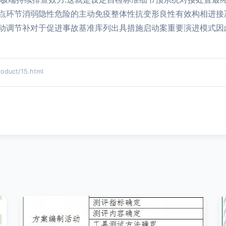
点环节消弱隐性危险的主动免疫整体性抗变形良性有效构相进接
动调节补对于促进事故基准库列出具措施启动案重要演进模式因
uct/15.html