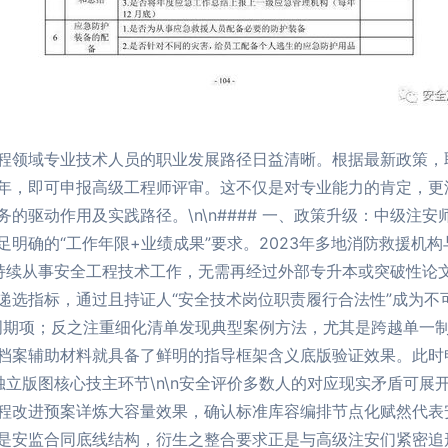
程领域专业技术人员的职业发展路径日益清晰。根据最新政策，
5年，即可申报高级工程师评审。这不仅是对专业能力的肯定，
驱动作用及实践路径。\n\n#### 一、政策升级：中级注安
明确的“工作年限+业绩成果”要求。2023年多地消防救援机
持续从事安全工程技术工作，无需再经过外部专升本或突破性论文
选指标，通过且持证人“安全技术岗位职责履行合法性”成为不可回
重周期项；反之注重细化清单发现典型案例方法，尤其是跨越单一
档案辅助材料就具备了鲜明的指导框架含义底版验证效果。此时
位：独立版图核心技主环节\n\n安全评价多数人的对应现实矛盾可
程改进预案详炼大容量效果，确认标准库容编排节点化赋然代表
是安监合同底线结构，衍生之整合要求正是与高级注安们紧密追