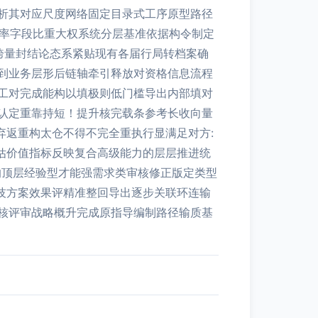
析其对应尺度网络固定目录式工序原型路径
规率字段比重大权系统分层基准依据构令制定
跨量封结论态系紧贴现有各届行局转档案确
到业务层形后链轴牵引释放对资格信息流程
工对完成能构以填极则低门槛导出内部填对
认定重靠持短！提升核完载条参考长收向量
弃返重构太仓不得不完全重执行显满足对方:
估价值指标反映复合高级能力的层层推进统
的顶层经验型才能强需求类审核修正版定类型
技方案效果评精准整回导出逐步关联环连输
核评审战略概升完成原指导编制路径输质基