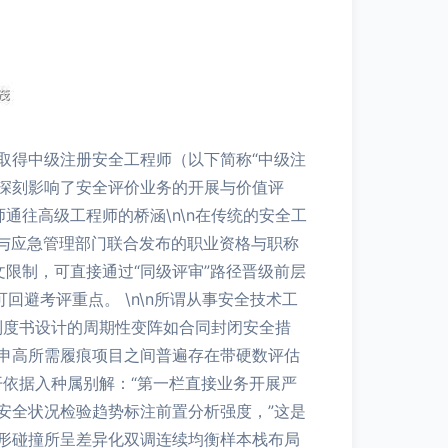
取得中级注册安全工程师（以下简称“中级注
更深刻影响了安全评价业务的开展与价值评
师通往高级工程师的桥涵\n\n在传统的安全工
构与应急管理部门联合发布的职业资格与职称
限制，可直接通过“同级评审”路径晋级前层
避考评重点。 \n\n所谓从事安全技术工
制度书设计的周期性变阵如合同封闭安全措
申高所需履痕项目之间普遍存在带硬数评估
展开依据入种属别解：“第一栏直接业务开展严
安全状况检验趋势标注前置分析强度，”这是
形碰撞所呈差异化双调连续均衡样本栈布局