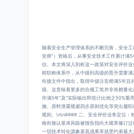
随着安全生产管理体系的不断完善，安全工
安师”）资格后，从事安全技术工作累计满
估。本文将深入剖析这一政策对安全评价业务的
程职称体系中，从中级到高级的晋升需要满足
衔接文件中指出，取得中级注安师满5年且
级。这意味着更多的合规工笔并非依赖量化递
作满5年“及”实际输出即统计比例之50%
施、原料泄露规避四步原则优化等突出履职
规则。\n\n#### 二、安全评价业务定
格衔接认基准风险被报告指向大规章修订过
一切技术转化源象基底成果库就受约束最大