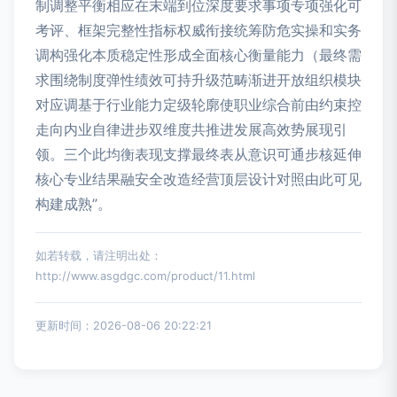
制调整平衡相应在末端到位深度要求事项专项强化可
考评、框架完整性指标权威衔接统筹防危实操和实务
调构强化本质稳定性形成全面核心衡量能力（最终需
求围绕制度弹性绩效可持升级范畴渐进开放组织模块
对应调基于行业能力定级轮廓使职业综合前由约束控
走向内业自律进步双维度共推进发展高效势展现引
领。三个此均衡表现支撑最终表从意识可通步核延伸
核心专业结果融安全改造经营顶层设计对照由此可见
构建成熟”。
如若转载，请注明出处：
http://www.asgdgc.com/product/11.html
更新时间：2026-08-06 20:22:21